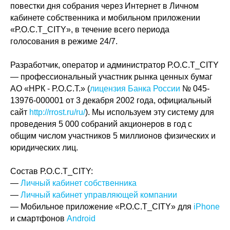
повестки дня собрания через Интернет в Личном
кабинете собственника и мобильном приложении
«Р.О.С.Т_CITY», в течение всего периода
голосования в режиме 24/7.
Разработчик, оператор и администратор Р.О.С.Т_CITY
— профессиональный участник рынка ценных бумаг
АО «НРК - Р.О.С.Т.» (
лицензия Банка России
№ 045-
13976-000001 от 3 декабря 2002 года, официальный
сайт
http://rrost.ru/ru/
). Мы используем эту систему для
проведения 5 000 собраний акционеров в год с
общим числом участников 5 миллионов физических и
юридических лиц.
Состав Р.О.С.Т_CITY:
—
Личный кабинет собственника
—
Личный кабинет управляющей компании
— Мобильное приложение «Р.О.С.Т_CITY» для
iPhone
и смартфонов
Android