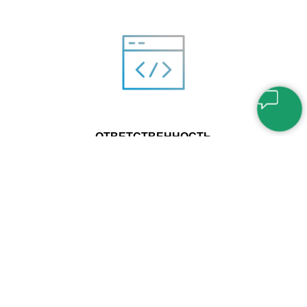
ОТВЕТСТВЕННОСТЬ
Все поступающие данные в системе обязательно шифруются через
защищенный протокол Secure Sockets Layer (SSL), а собственные
сервера компании, находящиеся на территории РФ, обеспечивают
полную безопасность и отсутствие утечек любых данных из системы
На систему получено
свидетельство о государственной
регистрации программы для ЭВМ в Федеральной службе
по интеллектуальной собственности (№2018615601, от 11
мая 2018 г.)