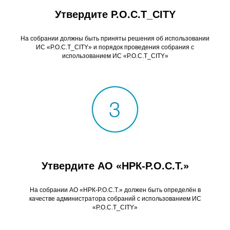
Утвердите Р.О.С.Т_CITY
На собрании должны быть приняты решения об использовании
ИС «Р.О.С.Т_CITY» и порядок проведения собрания с
использованием ИС «Р.О.С.Т_CITY»
Утвердите АО «НРК-Р.О.С.Т.»
На собрании АО «НРК-Р.О.С.Т.» должен быть определён в
качестве администратора собраний с использованием ИС
«Р.О.С.Т_CITY»